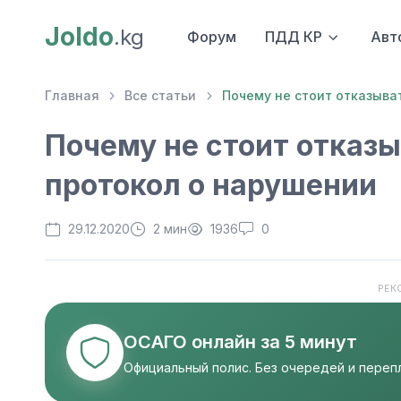
Joldo
.kg
Форум
ПДД КР
Авт
Главная
Все статьи
Почему не стоит отказыва
Почему не стоит отказ
протокол о нарушении
29.12.2020
2 мин
1936
0
РЕК
ОСАГО онлайн за 5 минут
Официальный полис. Без очередей и перепл