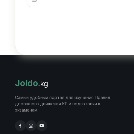
Joldo
.kg
Самый удобный портал для изучения Правил
дорожного движения КР и подготовки к
экзаменам.