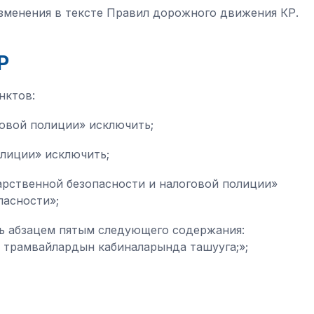
изменения в тексте Правил дорожного движения КР.
Р
нктов:
оговой полиции» исключить;
лиции» исключить;
арственной безопасности и налоговой полиции»
пасности»;
ть абзацем пятым следующего содержания:
н, трамвайлардын кабиналарында ташууга;»;