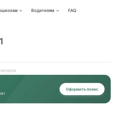
ошколам
Водителям
FAQ
1
ОМЕНДУЕМ
Оформить полис
ат.