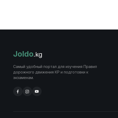
Joldo
.kg
Самый удобный портал для изучения Правил
дорожного движения КР и подготовки к
экзаменам.