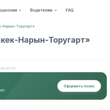
ошколам
Водителям
FAQ
к-Нарын-Торугарт»
шкек-Нарын-Торугарт»
ОМЕНДУЕМ
Оформить полис
ат.