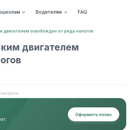
ошколам
Водителям
FAQ
м двигателем освобожден от ряда налогов
ским двигателем
логов
ОМЕНДУЕМ
Оформить полис
ат.