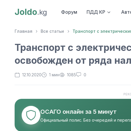
Joldo
.kg
Форум
ПДД КР
Авт
Главная
Все статьи
Транспорт с электрически
Транспорт с электриче
освобожден от ряда на
12.10.2020
1 мин
1085
0
РЕК
ОСАГО онлайн за 5 минут
Официальный полис. Без очередей и перепл