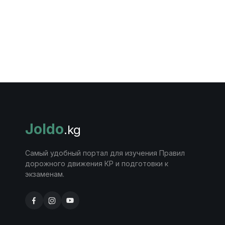
Joldo
.kg
Самый удобный портал для изучения Правил
дорожного движения КР и подготовки к
экзаменам.