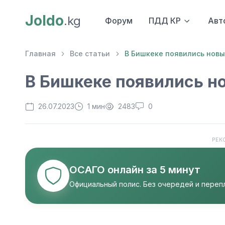
Joldo
.kg
Форум
ПДД КР
Авт
Главная
Все статьи
В Бишкеке появились новы
В Бишкеке появились н
26.07.2023
1 мин
2483
0
РЕК
ОСАГО онлайн за 5 минут
Официальный полис. Без очередей и перепл