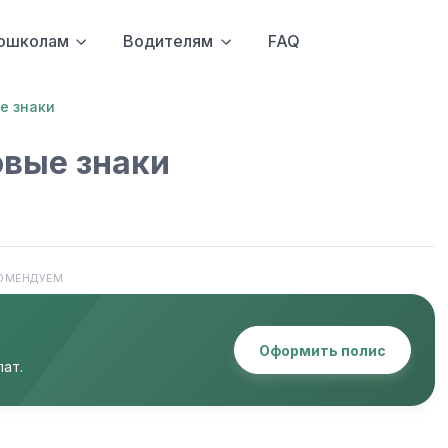
ошколам
Водителям
FAQ
е знаки
овые знаки
ОМЕНДУЕМ
Оформить полис
ат.