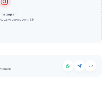
 Instagram
 свежие автоновости КР
телями