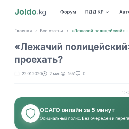
Joldo
.kg
Форум
ПДД КР
Авт
Главная
Все статьи
«Лежачий полицейский» - 
«Лежачий полицейский»
проехать?
22.01.2020
2 мин
1551
0
РЕК
ОСАГО онлайн за 5 минут
Официальный полис. Без очередей и перепл