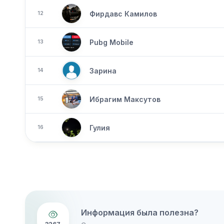
Фирдавс Камилов
12
Pubg Mobile
13
Зарина
14
Ибрагим Максутов
15
Гулия
16
Информация была полезна?