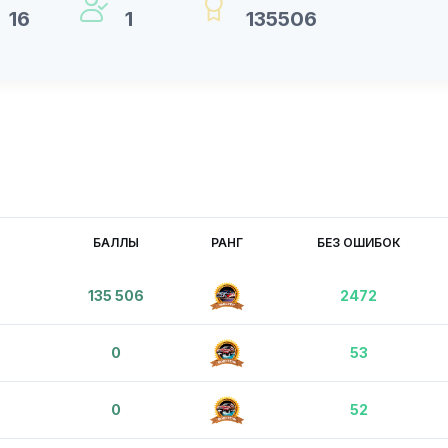
16
1
135506
БАЛЛЫ
РАНГ
БЕЗ ОШИБОК
135 506
2472
0
53
0
52