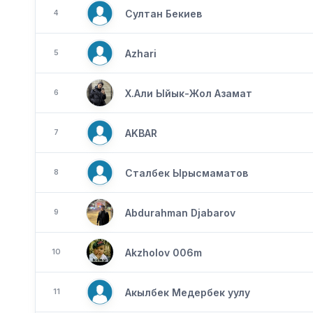
Султан Бекиев
4
Azhari
5
Х.Али Ыйык-Жол Азамат
6
AKBAR
7
Сталбек Ырысмаматов
8
Abdurahman Djabarov
9
Akzholov 006m
10
Акылбек Медербек уулу
11