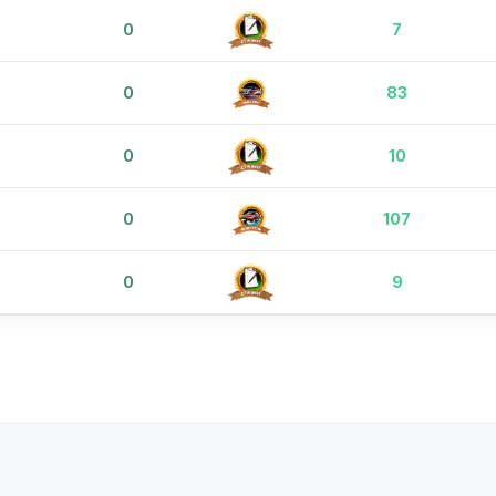
0
7
0
83
0
10
0
107
0
9