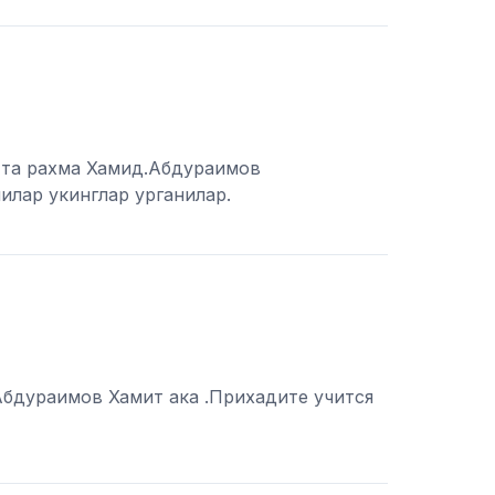
тта рахма Хамид.Абдураимов
илар укинглар урганилар.
Абдураимов Хамит ака .Прихадите учится