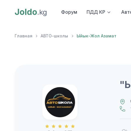
Joldo
.kg
Форум
ПДД КР
Авт
Главная
АВТО-школы
Ыйык-Жол Азамат
"