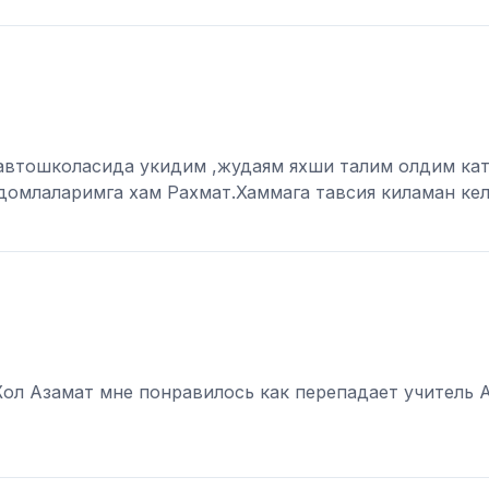
автошколасида укидим ,жудаям яхши талим олдим ка
домлаларимга хам Рахмат.Хаммага тавсия киламан кел
Жол Азамат мне понравилось как перепадает учитель 