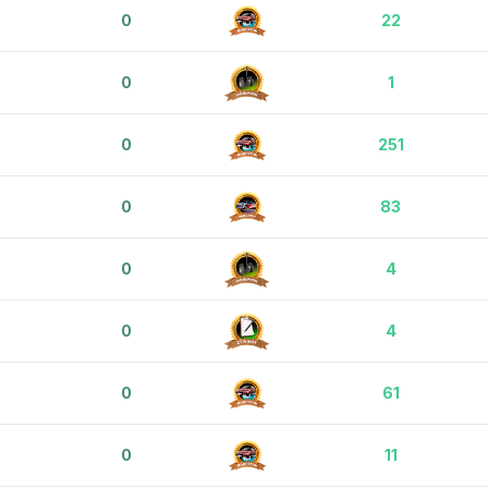
0
22
0
1
0
251
0
83
0
4
0
4
0
61
0
11