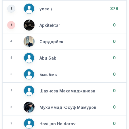
379
уеее \
2
0
Apxitektar
3
0
Сардорбек
4
0
Abu Sab
5
0
Бмв Бмв
6
0
Шахноза Махамаджанова
7
0
Мухаммад Юсуф Мамуров
8
0
Hosiljon Holdarov
9