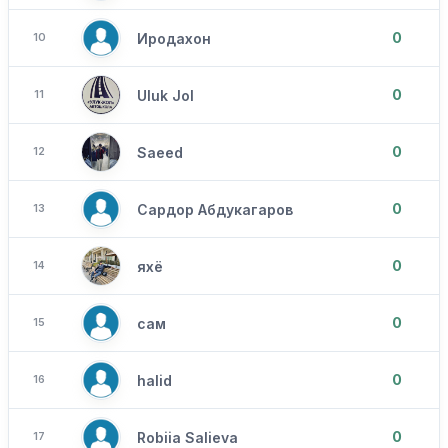
0
Иродахон
10
0
Uluk Jol
11
0
Saeed
12
0
Сардор Абдукагаров
13
0
яхё
14
0
сам
15
0
halid
16
0
Robiia Salieva
17