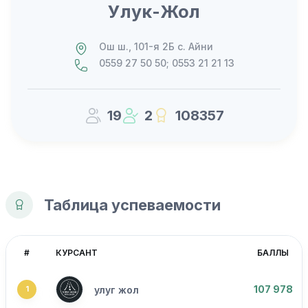
Улук-Жол
Ош ш., 101-я 2Б с. Айни
0559 27 50 50; 0553 21 21 13
19
2
108357
Таблица успеваемости
#
КУРСАНТ
БАЛЛЫ
107 978
улуг жол
1