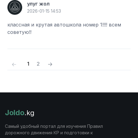
улуг жол
2026-01-15 14:53
классная и крутая автошкола номер 1!!!! всем
советую!!
(current)
1
2
Joldo
.kg
Самый удобный портал для изучения Правил
дорожного движения КР и подготовки к