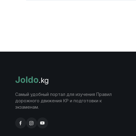
Joldo
.kg
Самый удобный портал для изучения Правил
дорожного движения КР и подготовки к
экзаменам.