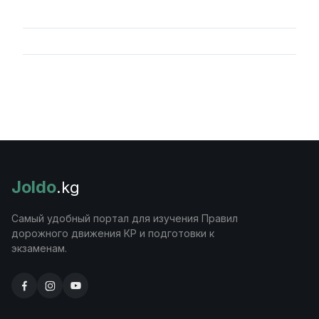
Joldo
.kg
Самый удобный портал для изучения Правил
дорожного движения КР и подготовки к
экзаменам.