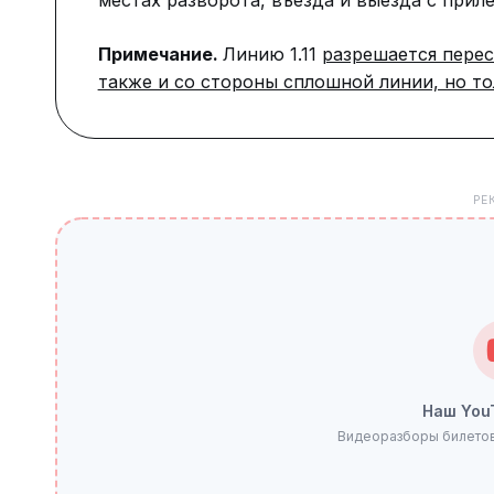
местах разворота, въезда и выезда с прил
Примечание.
Линию 1.11
разрешается перес
также и со стороны сплошной линии, но то
РЕ
Наш You
Видеоразборы билетов