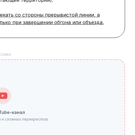
егающей территории).
екать со стороны прерывистой линии, а
лько при завершении обгона или объезда.
КЛАМА
Tube-канал
 и сложных перекрестков