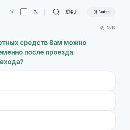
RU
Войти
18.1K
ртных средств Вам можно
еменно после проезда
рехода?