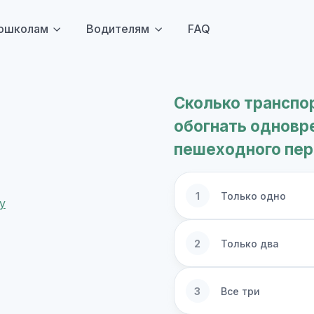
ошколам
Водителям
FAQ
Сколько транспо
обогнать одновр
пешеходного пе
1
Только одно
2
Только два
3
Все три