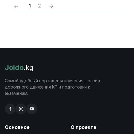
(current)
1
2
Joldo
.kg
Самый удобный портал для изучения Правил
дорожного движения КР и подготовки к
экзаменам.
Основное
О проекте