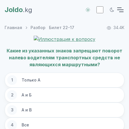
Joldo
.kg
Главная
Разбор
Билет 22-17
34.4K
Какие из указанных знаков запрещают поворот
налево водителям транспортных средств не
являющихся маршрутными?
1
Только А
2
А и Б
3
А и В
4
Все