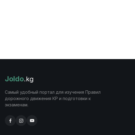
Joldo
.kg
Самый удобный портал для изучения Правил
дорожного движения КР и подготовки к
экзаменам.