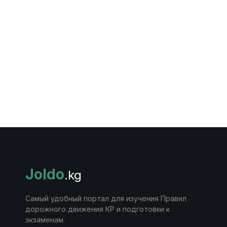
Joldo
.kg
Самый удобный портал для изучения Правил
дорожного движения КР и подготовки к
экзаменам.