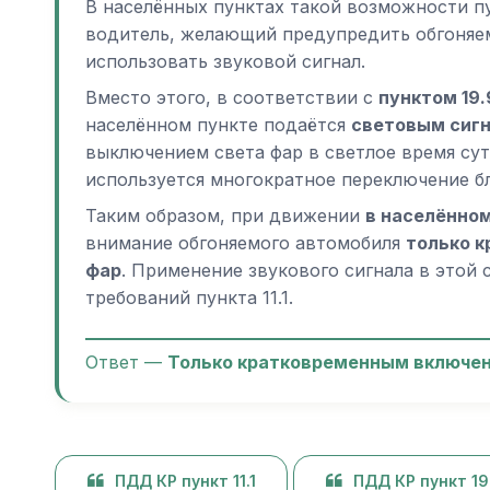
В населённых пунктах такой возможности пу
водитель, желающий предупредить обгоняем
использовать звуковой сигнал.
Вместо этого, в соответствии с
пунктом 19
населённом пункте подаётся
световым сиг
выключением света фар в светлое время суто
используется многократное переключение бл
Таким образом, при движении
в населённо
внимание обгоняемого автомобиля
только 
фар
. Применение звукового сигнала в этой
требований пункта 11.1.
Ответ —
Только кратковременным включен
ПДД КР пункт 11.1
ПДД КР пункт 19