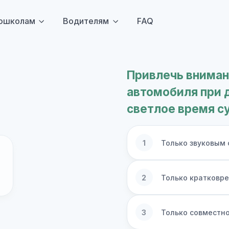
ошколам
Водителям
FAQ
Привлечь вниман
автомобиля при 
светлое время с
1
Только звуковым
2
Только кратковр
3
Только совместно