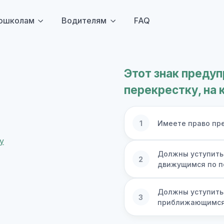
ошколам
Водителям
FAQ
Этот знак преду
перекрестку, на 
1
Имеете право пр
Должны уступить
2
движущимся по п
Должны уступить
3
приближающимся