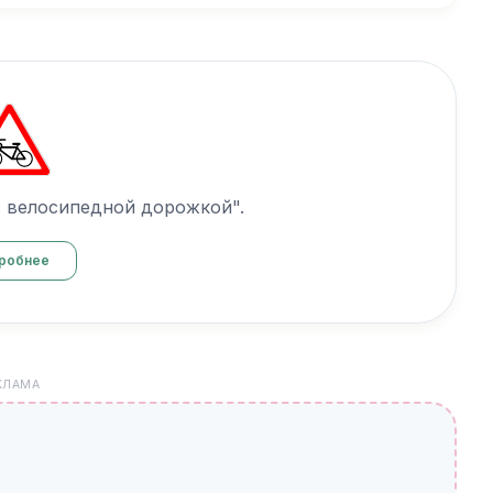
с велосипедной дорожкой".
робнее
КЛАМА