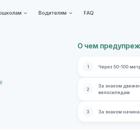
ошколам
Водителям
FAQ
О чем предупреж
1
Через 50-100 мет
За знаком движе
2
велосипедам
3
За знаком начин