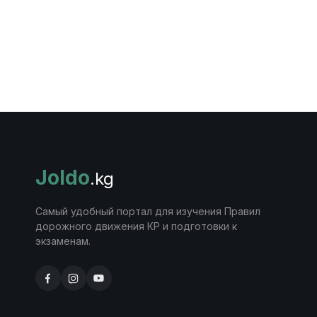
Joldo
.kg
Самый удобный портал для изучения Правил
дорожного движения КР и подготовки к
экзаменам.