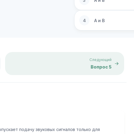
3
А и Б
4
А и В
Следующий
Вопрос 5
опускает подачу звуковых сигналов только для