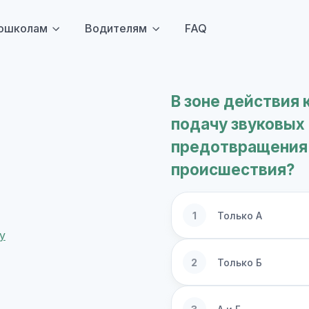
ошколам
Водителям
FAQ
В зоне действия 
подачу звуковых 
предотвращения
происшествия?
1
Только А
2
Только Б