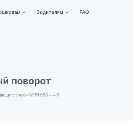
ошколам
Водителям
FAQ
й поворот
ающие знаки
•
51 988
•
0