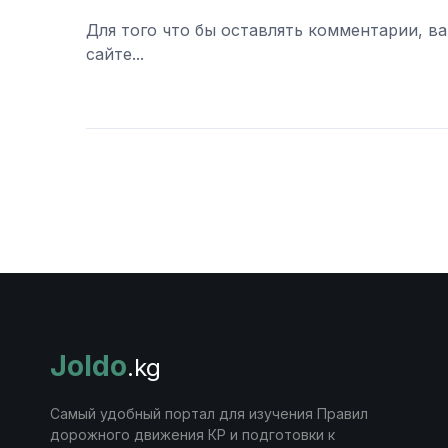
Для того что бы оставлять комментарии, в
сайте...
Войти
Joldo
.kg
Самый удобный портал для изучения Правил
дорожного движения КР и подготовки к