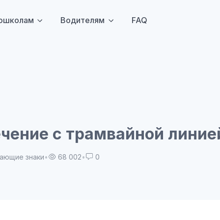
ошколам
Водителям
FAQ
чение с трамвайной линие
ающие знаки
•
68 002
•
0