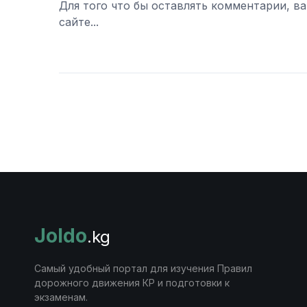
Для того что бы оставлять комментарии, в
сайте...
Войти
Joldo
.kg
Самый удобный портал для изучения Правил
дорожного движения КР и подготовки к
экзаменам.