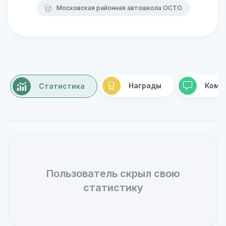
Московская районная автошкола ОСТО
Награды
Комм
Статистика
Пользователь скрыл свою
статистику