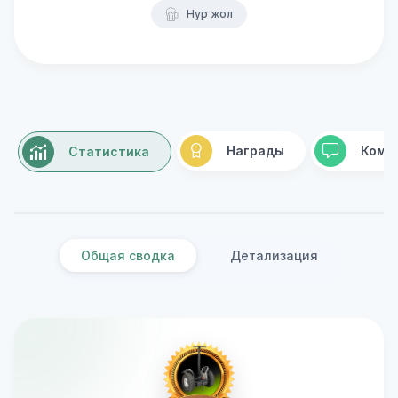
Нур жол
Награды
Комм
Статистика
Общая сводка
Детализация