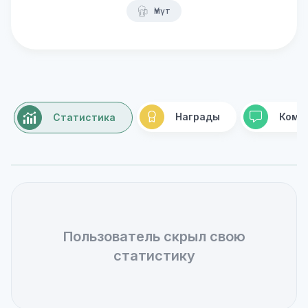
Үмүт
Награды
Комм
Статистика
Пользователь скрыл свою
статистику