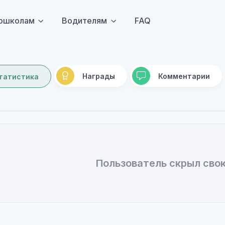
ошколам
Водителям
FAQ
Награды
Комментарии
татистика
Пользователь скрыл сво