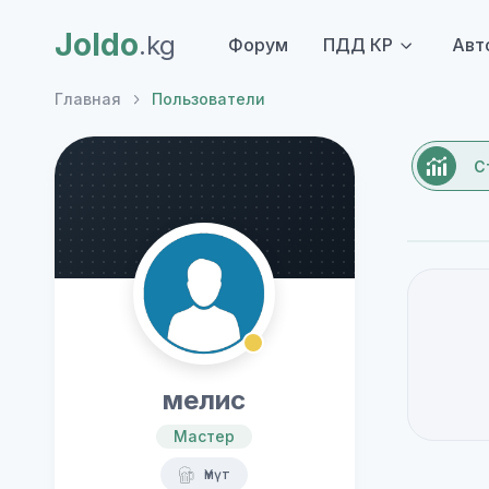
Joldo
.kg
Форум
ПДД КР
Авт
Главная
Пользователи
С
мелис
Мастер
Үмүт