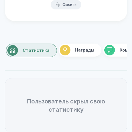
Ошсити
Награды
Комм
Статистика
Пользователь скрыл свою
статистику