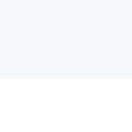
Joldo
.kg