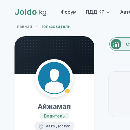
Joldo
.kg
Форум
ПДД КР
Авт
Главная
Пользователи
С
Айжамал
Водитель
Авто Достук