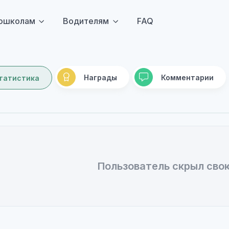
ошколам
Водителям
FAQ
Награды
Комментарии
татистика
Пользователь скрыл сво