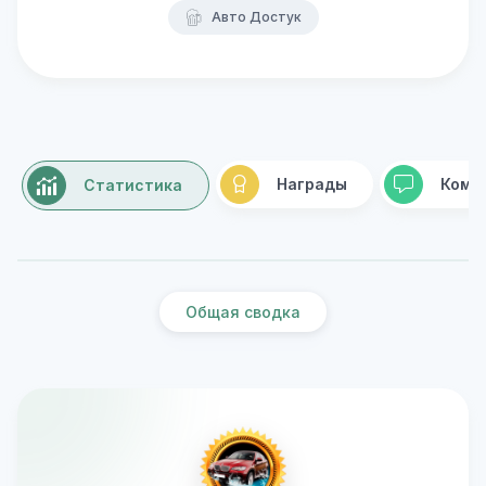
Авто Достук
Награды
Комм
Статистика
Общая сводка