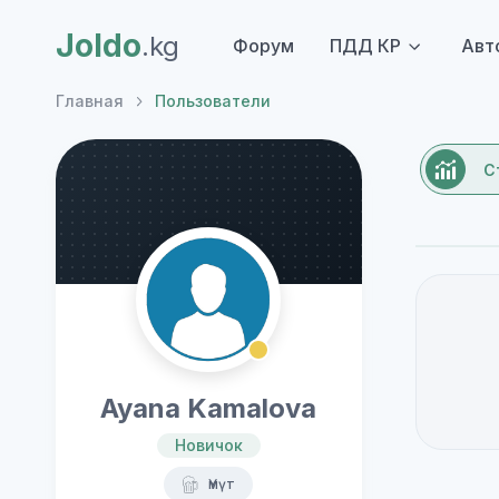
Joldo
.kg
Форум
ПДД КР
Авт
Главная
Пользователи
С
Ayana Kamalova
Новичок
Үмүт