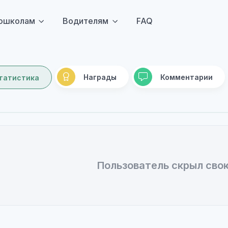
ошколам
Водителям
FAQ
Награды
Комментарии
татистика
Пользователь скрыл сво