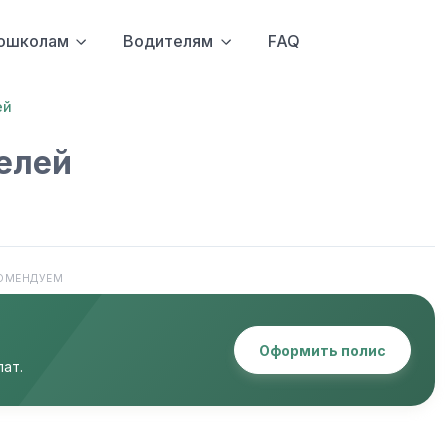
ошколам
Водителям
FAQ
ей
елей
ОМЕНДУЕМ
Оформить полис
ат.