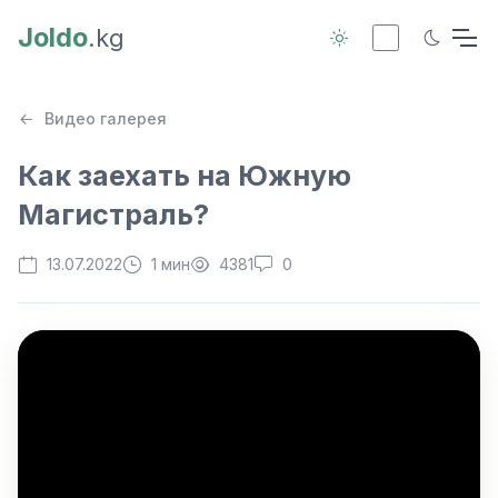
Joldo
.kg
Видео галерея
Как заехать на Южную
Магистраль?
13.07.2022
1 мин
4381
0