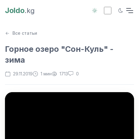
Joldo
.kg
Все статьи
Горное озеро "Сон-Куль" -
зима
29.11.2019
1 мин
1713
0