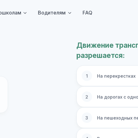
ошколам
Водителям
FAQ
Движение транс
разрешается:
1
На перекрестках
2
На дорогах с од
3
На пешеходных п