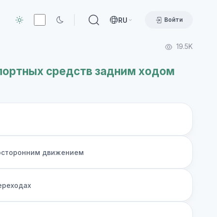
RU
Войти
19.5K
портных средств задним ходом
носторонним движением
ереходах