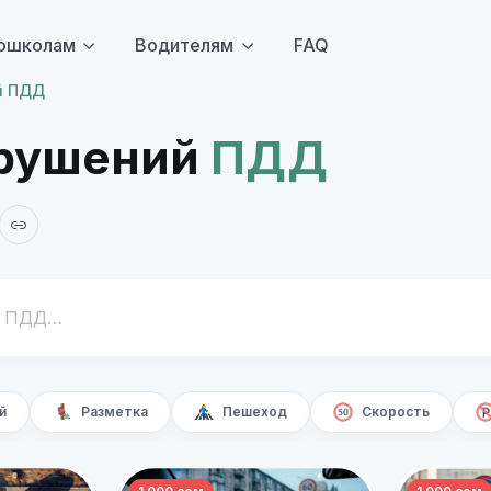
ошколам
Водителям
FAQ
й ПДД
арушений
ПДД
й
Разметка
Пешеход
Скорость