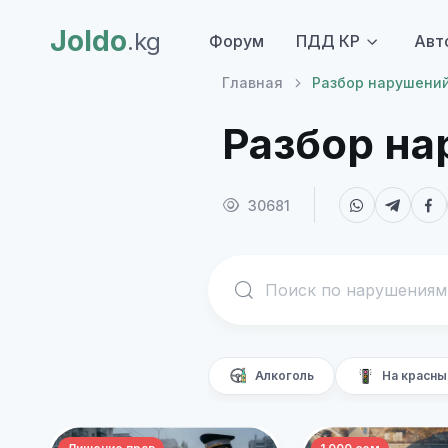
Joldo
.kg
Форум
ПДД КР
Авт
Главная
Разбор нарушени
Разбор н
30681
Алкоголь
На красны