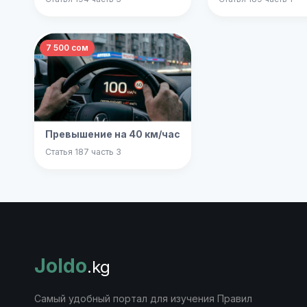
7 500 сом
Превышение на 40 км/час
Статья 187 часть 3
Joldo
.kg
Самый удобный портал для изучения Правил