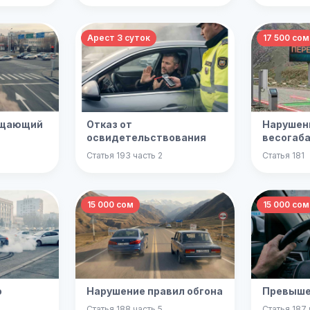
Арест 3 суток
17 500 сом
ещающий
Отказ от
Нарушен
освидетельствования
весогаб
Статья 193 часть 2
Статья 181
15 000 сом
15 000 сом
о
Нарушение правил обгона
Превышен
Статья 188 часть 5
Статья 187 