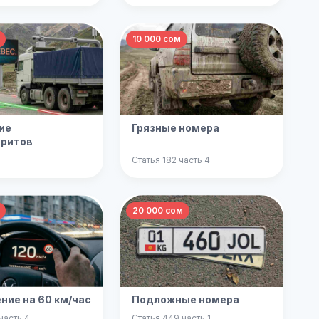
10 000 сом
ие
Грязные номера
аритов
Статья 182 часть 4
20 000 сом
ие на 60 км/час
Подложные номера
часть 4
Статья 449 часть 1