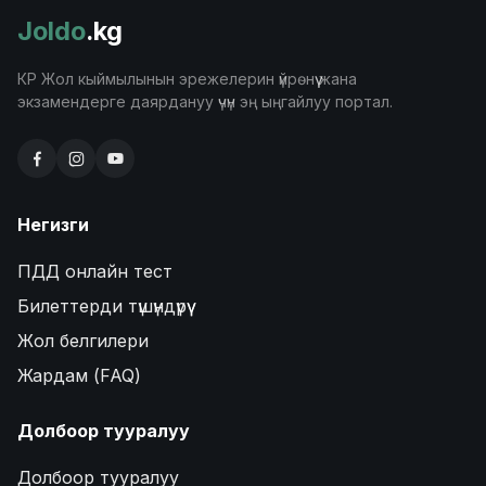
Joldo
.kg
КР Жол кыймылынын эрежелерин үйрөнүү жана
экзамендерге даярдануу үчүн эң ыңгайлуу портал.
Негизги
ПДД онлайн тест
Билеттерди түшүндүрүү
Жол белгилери
Жардам (FAQ)
Долбоор тууралуу
Долбоор тууралуу