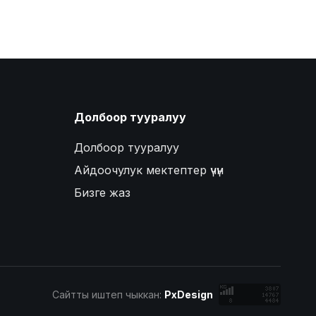
Долбоор тууралуу
Долбоор тууралуу
Айдоочулук мектептер үчүн
Бизге жаз
Сайтты иштеп чыккан:
PxDesign