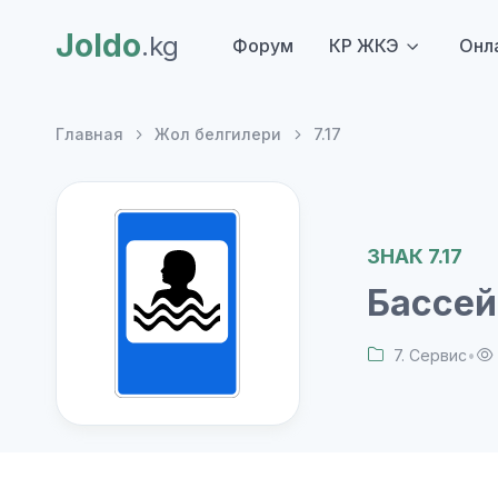
Joldo
.kg
Форум
КР ЖКЭ
Онл
Главная
Жол белгилери
7.17
ЗНАК 7.17
Бассей
7. Сервис
•