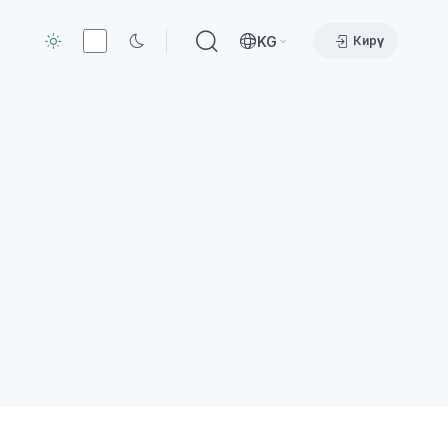
KG
Кирүү