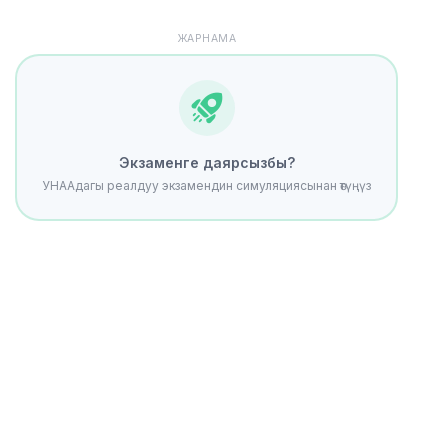
ЖАРНАМА
Экзаменге даярсызбы?
УНААдагы реалдуу экзамендин симуляциясынан өтүңүз