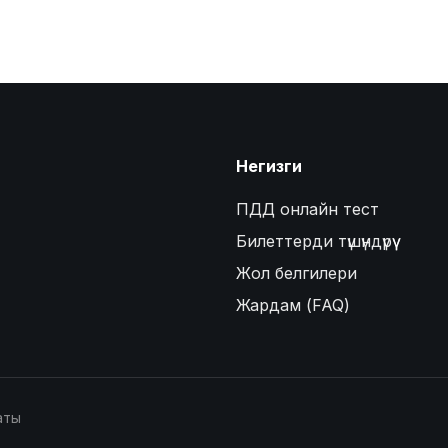
Негизги
ПДД онлайн тест
Билеттерди түшүндүрүү
Жол белгилери
Жардам (FAQ)
аты