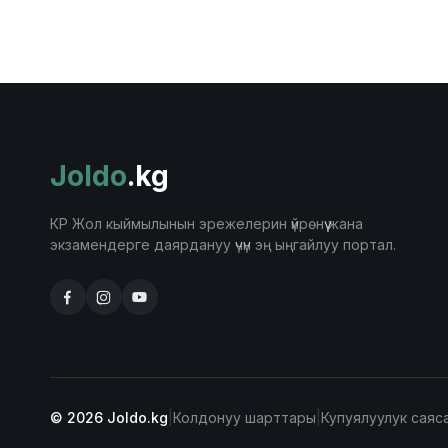
Joldo
.kg
КР Жол кыймылынын эрежелерин үйрөнүү жана
экзамендерге даярдануу үчүн эң ыңгайлуу портал.
© 2026 Joldo.kg
|
Колдонуу шарттары
|
Купуялуулук саяс