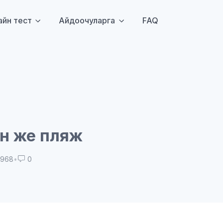
айн тест
Айдоочуларга
FAQ
н же пляж
968
•
0