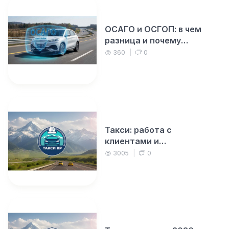
ОСАГО и ОСГОП: в чем
разница и почему
таксисту нужны оба
360
|
0
полиса?
Такси: работа с
клиентами и
агрегаторами в 2026 году
3005
|
0