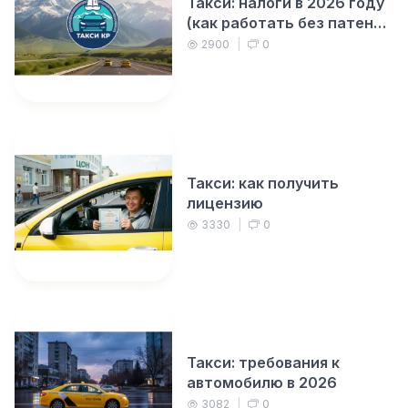
Такси: налоги в 2026 году
(как работать без патента
и ИП)
2900
|
0
Такси: как получить
лицензию
3330
|
0
Такси: требования к
автомобилю в 2026
3082
|
0