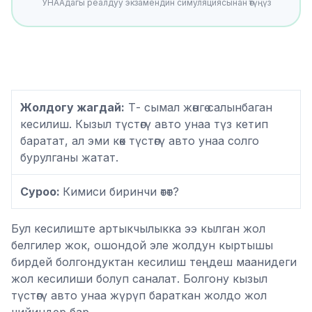
УНААдагы реалдуу экзамендин симуляциясынан өтүңүз
Жолдогу жагдай:
Т- сымал жөнгө салынбаган
кесилиш. Кызыл түстөгү авто унаа түз кетип
баратат, ал эми көк түстөгү авто унаа солго
бурулганы жатат.
Суроо:
Кимиси биринчи өтөт?
Бул кесилиште артыкчылыкка ээ кылган жол
белгилер жок, ошондой эле жолдун кыртышы
бирдей болгондуктан кесилиш теңдеш маанидеги
жол кесилиши болуп саналат. Болгону кызыл
түстөгү авто унаа жүрүп бараткан жолдо жол