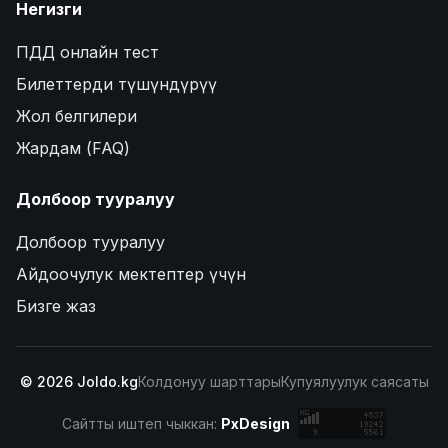
Негизги
ПДД онлайн тест
Билеттерди түшүндүрүү
Жол белгилери
Жардам (FAQ)
Долбоор тууралуу
Долбоор тууралуу
Айдоочулук мектептер үчүн
Бизге жаз
© 2026 Joldo.kg
Колдонуу шарттары
Купуялуулук саясаты
Сайтты иштеп чыккан:
PxDesign