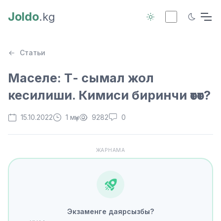
Joldo
.kg
Статьи
Маселе: Т- сымал жол
кесилиши. Кимиси биринчи өтөт?
15.10.2022
1 мүн
9282
0
ЖАРНАМА
Экзаменге даярсызбы?