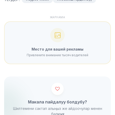
ЖАРНАМА
Место для вашей рекламы
Привлеките внимание тысяч водителей
Макала пайдалуу болдубу?
Шилтемени сактап алыңыз же айдоочулар менен
бөлүшүңүз