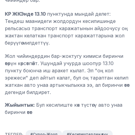
чийиндер бар.
КР ЖКЭнде 13.10
пунктунда мындай делет:
Теңдеш маанидеги жолдордун кесилишинде
рельсасыз транспорт каражатынын айдоочусу оң
жактан келаткан транспорт каражаттарына жол
берүүгө милдеттүү.
Жол чийиндердин бар-жоктугу кимиси биринчи
өтөрүн көрсөтпөйт. Ушундай учурда шоопур 13.10
пункту боюнча иш аракет кылат. Эл "оң кол
эрежеси" деп айтып калат, бул оң тараптан келип
жаткан авто унаа артыкчылыкка ээ, ал биринчи өтөт
дегенди билдирет.
Жыйынтык:
Бул кесилиште көк түстөгү авто унаа
биринчи өтөт
ТЕГДЕР:
#Суроо-Жооп
#Кесилиштерден өтүү