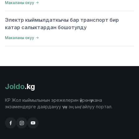
Макаланы окуу
Электр кыймылдаткычы бар транспорт бир
катар салыктардан бошотулду
Макаланы окуу
Joldo
.kg
КР Жол кыймылынын эрежелерин үйрөнүү жана
экзамендерге даярдануу үчүн эң ыңгайлуу портал.