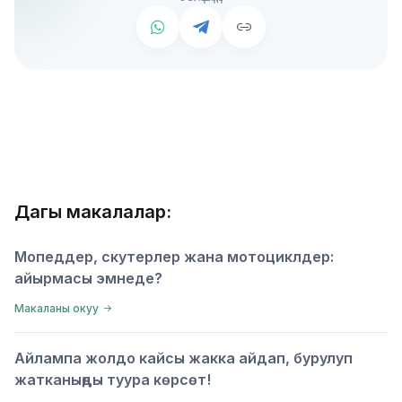
Дагы макалалар:
Мопеддер, скутерлер жана мотоциклдер:
айырмасы эмнеде?
Макаланы окуу
Айлампа жолдо кайсы жакка айдап, бурулуп
жатканыңды туура көрсөт!