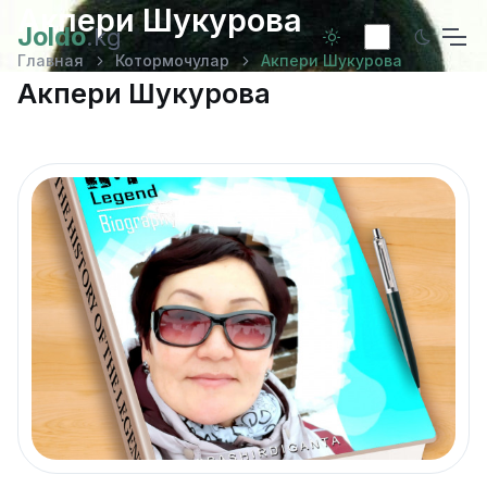
Акпери Шукурова
Joldo
.kg
Главная
Котормочулар
Акпери Шукурова
Акпери Шукурова