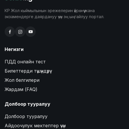
КР Жол кыймылынын эрежелерин үйрөнүү жана
экзамендерге даярдануу үчүн эң ыңгайлуу портал.
Негизги
ПДД онлайн тест
Билеттерди түшүндүрүү
Жол белгилери
Жардам (FAQ)
Долбоор тууралуу
Долбоор тууралуу
Айдоочулук мектептер үчүн