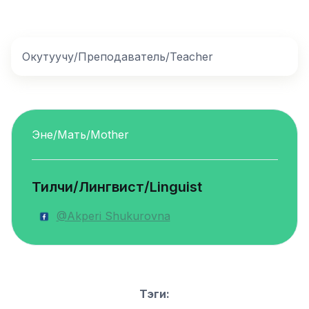
Окутуучу/Преподаватель/Teacher
Эне/Мать/Mother
Тилчи/Лингвист/Linguist
@Akperi Shukurovna
Тэги: