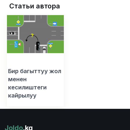
Статьи автора
Бир багыттуу жол
менен
кесилиштеги
кайрылуу
Joldo
.kg