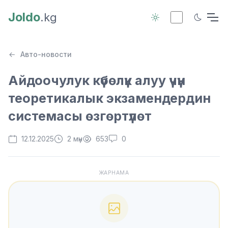
Joldo
.kg
Авто-новости
Айдоочулук күбөлүк алуу үчүн
теоретикалык экзамендердин
системасы өзгөртүлөт
12.12.2025
2 мүн
653
0
ЖАРНАМА