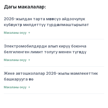
Дагы макалалар:
2026-жылдан тарта мөөнөтсүз айдоочулук
күбөлүктөр милдеттүү түрдө алмаштырылат
Макаланы окуу
Электромобилдерди алып кирүү боюнча
белгиленген лимит толугу менен түгөндү
Макаланы окуу
Жеке автошколалар 2026-жылы мамлекеттик
башкарууга өтө
Макаланы окуу