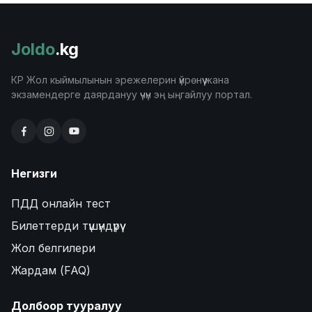
Joldo
.kg
КР Жол кыймылынын эрежелерин үйрөнүү жана
экзамендерге даярдануу үчүн эң ыңгайлуу портал.
Негизги
ПДД онлайн тест
Билеттерди түшүндүрүү
Жол белгилери
Жардам (FAQ)
Долбоор тууралуу