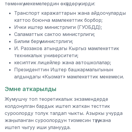
төмөнкү мекемелердин өкүлдөрү кирди:
Транспорт каражаттарын жана айдоочуларды
каттоо боюнча мамлекеттик борбор;
Ички иштер министрлиги (ГУОБДД);
Саламаттык сактоо министрлиги;
Билим берүү министрлиги;
И. Раззаков атындагы Кыргыз мамлекеттик
техникалык университети;
кесиптик лицейлер жана автошколалар;
Президенттин Иштер башкармалыгынын
алдындагы «Кызмат» мамлекеттик мекемеси.
Эмне аткарылды
Жумушчу топ теоретикалык экзамендерде
колдонулган бардык иштеп жаткан тесттик
суроолорду толук талдап чыкты. Азыркы учурда
жаңыланган суроолордун тизмесин түзүү жана
иштеп чыгуу иши уланууда.