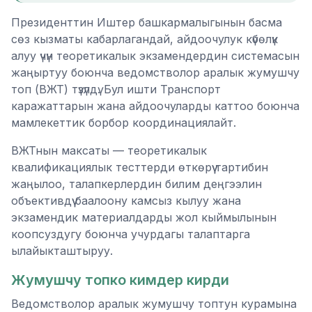
Президенттин Иштер башкармалыгынын басма
сөз кызматы кабарлагандай, айдоочулук күбөлүк
алуу үчүн теоретикалык экзамендердин системасын
жаңыртуу боюнча ведомстволор аралык жумушчу
топ (ВЖТ) түзүлдү. Бул ишти Транспорт
каражаттарын жана айдоочуларды каттоо боюнча
мамлекеттик борбор координациялайт.
ВЖТнын максаты — теоретикалык
квалификациялык тесттерди өткөрүү тартибин
жаңылоо, талапкерлердин билим деңгээлин
объективдүү баалоону камсыз кылуу жана
экзамендик материалдарды жол кыймылынын
коопсуздугу боюнча учурдагы талаптарга
ылайыкташтыруу.
Жумушчу топко кимдер кирди
Ведомстволор аралык жумушчу топтун курамына