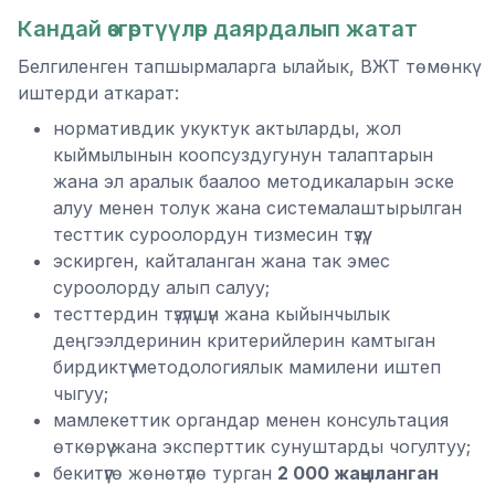
Кандай өзгөртүүлөр даярдалып жатат
Белгиленген тапшырмаларга ылайык, ВЖТ төмөнкү
иштерди аткарат:
нормативдик укуктук актыларды, жол
кыймылынын коопсуздугунун талаптарын
жана эл аралык баалоо методикаларын эске
алуу менен толук жана системалаштырылган
тесттик суроолордун тизмесин түзүү;
эскирген, кайталанган жана так эмес
суроолорду алып салуу;
тесттердин түзүлүшүн жана кыйынчылык
деңгээлдеринин критерийлерин камтыган
бирдиктүү методологиялык мамилени иштеп
чыгуу;
мамлекеттик органдар менен консультация
өткөрүү жана эксперттик сунуштарды чогултуу;
бекитүүгө жөнөтүлө турган
2 000 жаңыланган