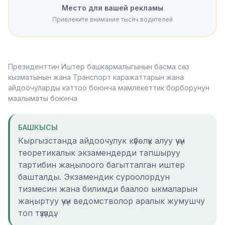
Место для вашей рекламы
Привлеките внимание тысяч водителей
Президенттин Иштер башкармалыгынын басма сөз
кызматынын жана Транспорт каражаттарын жана
айдоочуларды каттоо боюнча мамлекеттик борборунун
маалыматы боюнча
БАШКЫСЫ
Кыргызстанда айдоочулук күбөлүк алуу үчүн
теоретикалык экзамендерди тапшыруу
тартибин жаңылоого багытталган иштер
башталды. Экзамендик суроолордун
тизмесин жана билимди баалоо ыкмаларын
жаңыртуу үчүн ведомстволор аралык жумушчу
топ түзүлдү.