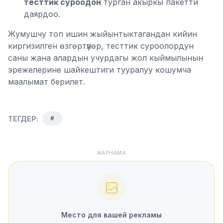
тесттик суроодон
турган акыркы пакетти
даярдоо.
Жумушчу топ ишин жыйынтыктагандан кийин
киргизилген өзгөртүүлөр, тесттик суроолордун
саны жана алардын учурдагы жол кыймылынын
эрежелерине шайкештиги тууралуу кошумча
маалымат берилет.
ТЕГДЕР:
#
ЖАРНАМА
Место для вашей рекламы