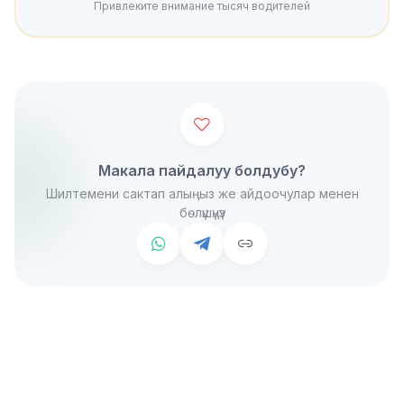
Привлеките внимание тысяч водителей
Макала пайдалуу болдубу?
Шилтемени сактап алыңыз же айдоочулар менен
бөлүшүңүз