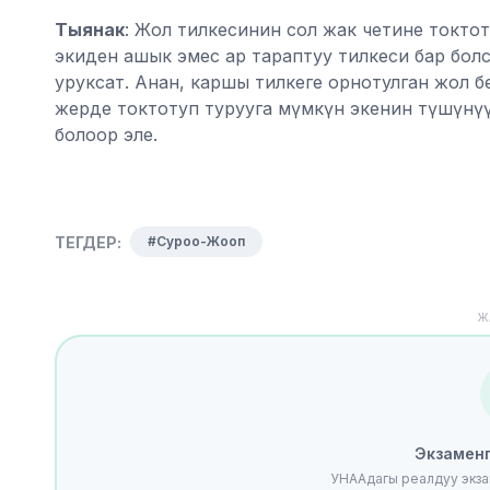
Тыянак
: Жол тилкесинин сол жак четине токтот
экиден ашык эмес ар тараптуу тилкеси бар бол
уруксат. Анан, каршы тилкеге орнотулган жол б
жерде токтотуп турууга мүмкүн экенин түшүнүү
болоор эле.
ТЕГДЕР:
#Суроо-Жооп
Ж
Экзамен
УНААдагы реалдуу экза