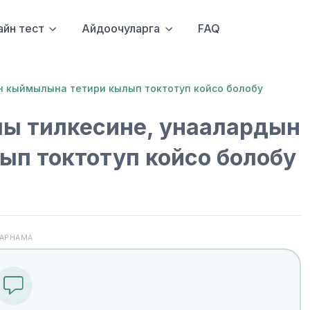
айн тест
Айдоочуларга
FAQ
 кыймылына тетири кылып токтотуп койсо болобу
ы тилкесине, унаалардын
п токтотуп койсо болобу
АРНАМА