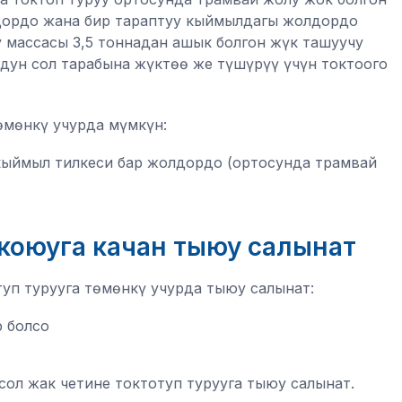
лдордо жана бир тараптуу кыймылдагы жолдордо
у массасы 3,5 тоннадан ашык болгон жүк ташуучу
дун сол тарабына жүктөө же түшүрүү үчүн токтоого
өмөнкү учурда мүмкүн:
 кыймыл тилкеси бар жолдордо (ортосунда трамвай
коюуга качан тыюу салынат
уп турууга төмөнкү учурда тыюу салынат:
р болсо
л жак четине токтотуп турууга тыюу салынат.