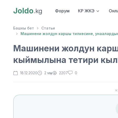
Joldo
.kg
Форум
КР ЖКЭ
Онл
Башкы бет
Статьи
Машинени жолдун каршы тилкесине, унаалардын
Машинени жолдун карш
кыймылына тетири кылы
18.12.2020
2 мүн
2207
0
Ж