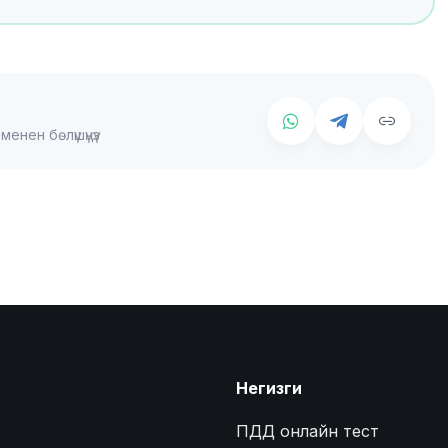
енен бөлүшүңүз
Негизги
ПДД онлайн тест