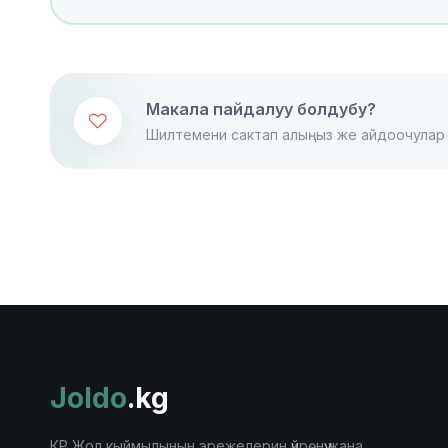
Макала пайдалуу болдубу?
Шилтемени сактап алыңыз же айдоочулар м
Joldo
.kg
КР Жол кыймылынын эрежелерин үйрөнүү жана