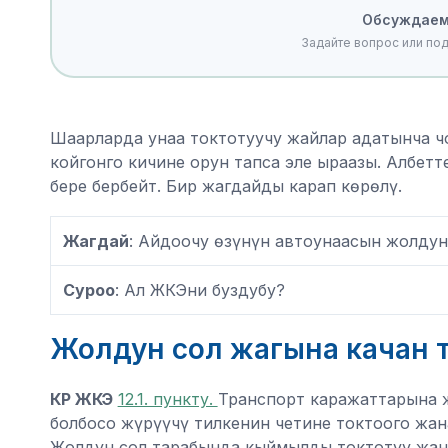
Обсуждаем
Задайте вопрос или по
Шаарларда унаа токтотуучу жайлар адатынча чо
койгонго кичине орун тапса эле ыраазы. Албет
бере бербейт. Бир жагдайды карап көрөлү.
Жагдай
: Айдоочу өзүнүн автоунаасын жолдун
Суроо
: Ал ЖКЭни буздубу?
Жолдун сол жагына качан т
КР ЖКЭ
12.1. пункту.
Транспорт каражаттарына ж
болбосо жүрүүчү тилкенин четине токтоого жана
Жолдун сол тарабында кыймылды токтотуу жана