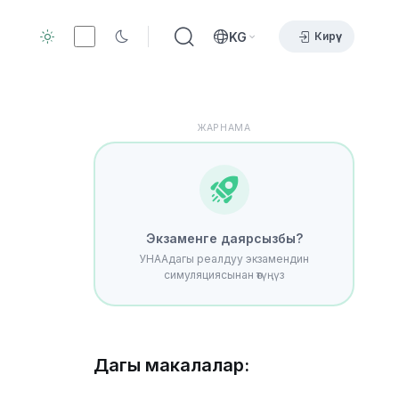
KG
Кирүү
ЖАРНАМА
Экзаменге даярсызбы?
УНААдагы реалдуу экзамендин
симуляциясынан өтүңүз
Дагы макалалар: