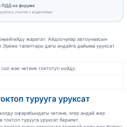
 ПДД на форуме
делитесь опытом с водителями
ң көйгөйдү жаратат. Айдоочулар автоунаасын
те Эреже талаптары дагы андайга дайыма уруксат
 сол жак четине токтотуп койду.
октоп турууга уруксат
олду оң тарабындагы четине, эгер андай жер
 токтоп турууга уруксат берилет.
 токтоп туруу ортосунда трамвай жолу жок болгон