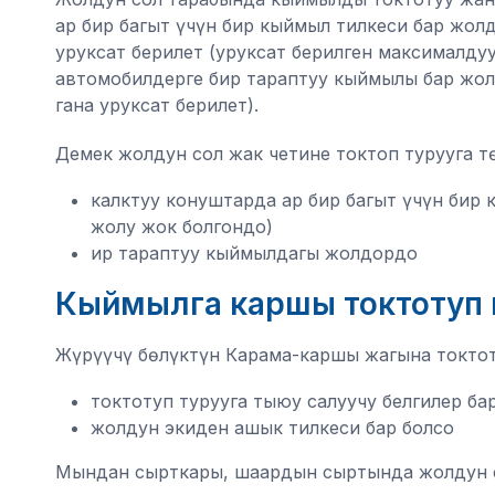
ар бир багыт үчүн бир кыймыл тилкеси бар жо
уруксат берилет (уруксат берилген максималду
автомобилдерге бир тараптуу кыймылы бар жол
гана уруксат берилет).
Демек жолдун сол жак четине токтоп турууга т
калктуу конуштарда ар бир багыт үчүн бир
жолу жок болгондо)
ир тараптуу кыймылдагы жолдордо
Кыймылга каршы токтотуп 
Жүрүүчү бөлүктүн Карама-каршы жагына токтот
токтотуп турууга тыюу салуучу белгилер ба
жолдун экиден ашык тилкеси бар болсо
Мындан сырткары, шаардын сыртында жолдун со