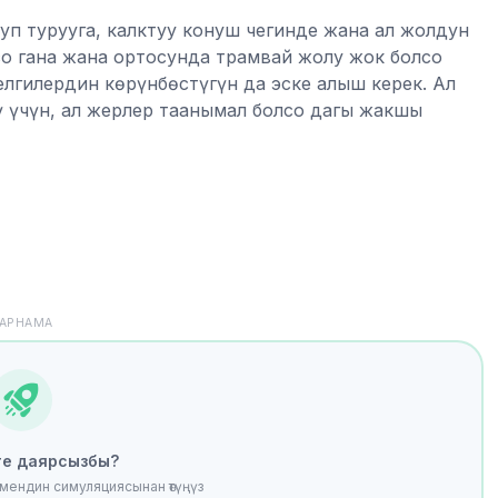
уп турууга, калктуу конуш чегинде жана ал жолдун
со гана жана ортосунда трамвай жолу жок болсо
елгилердин көрүнбөстүгүн да эске алыш керек. Ал
 үчүн, ал жерлер таанымал болсо дагы жакшы
АРНАМА
ге даярсызбы?
мендин симуляциясынан өтүңүз