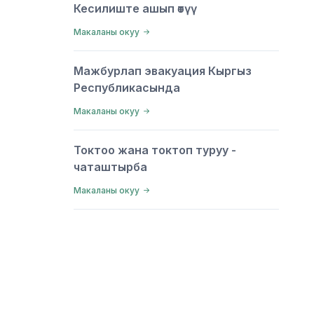
Кесилиште ашып өтүү
Макаланы окуу
Мажбурлап эвакуация Кыргыз
Республикасында
Макаланы окуу
Токтоо жана токтоп туруу -
чаташтырба
Макаланы окуу